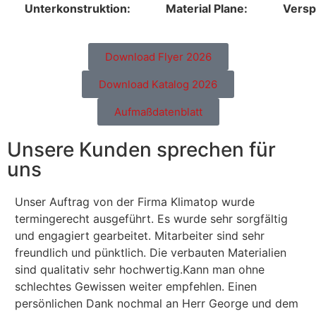
Unterkonstruktion:
Material Plane:
Versp
Download Flyer 2026
Download Katalog 2026
Aufmaßdatenblatt
Unsere Kunden sprechen für
uns
Unser Auftrag von der Firma Klimatop wurde
Su
termingerecht ausgeführt. Es wurde sehr sorgfältig
sa
und engagiert gearbeitet. Mitarbeiter sind sehr
zö
freundlich und pünktlich. Die verbauten Materialien
wu
sind qualitativ sehr hochwertig.Kann man ohne
Mi
schlechtes Gewissen weiter empfehlen. Einen
we
persönlichen Dank nochmal an Herr George und dem
Be