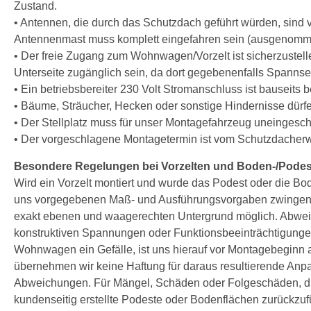
Zustand.
• Antennen, die durch das Schutzdach geführt würden, sind 
Antennenmast muss komplett eingefahren sein (ausgenom
• Der freie Zugang zum Wohnwagen/Vorzelt ist sicherzustell
Unterseite zugänglich sein, da dort gegebenenfalls Spannsei
• Ein betriebsbereiter 230 Volt Stromanschluss ist bauseits b
• Bäume, Sträucher, Hecken oder sonstige Hindernisse dürfen
• Der Stellplatz muss für unser Montagefahrzeug uneingeschr
• Der vorgeschlagene Montagetermin ist vom Schutzdacherwe
Besondere Regelungen bei Vorzelten und Boden-/Podes
Wird ein Vorzelt montiert und wurde das Podest oder die Bode
uns vorgegebenen Maß- und Ausführungsvorgaben zwingend 
exakt ebenen und waagerechten Untergrund möglich. Abwe
konstruktiven Spannungen oder Funktionsbeeinträchtigungen
Wohnwagen ein Gefälle, ist uns hierauf vor Montagebeginn a
übernehmen wir keine Haftung für daraus resultierende An
Abweichungen. Für Mängel, Schäden oder Folgeschäden, die
kundenseitig erstellte Podeste oder Bodenflächen zurückzu