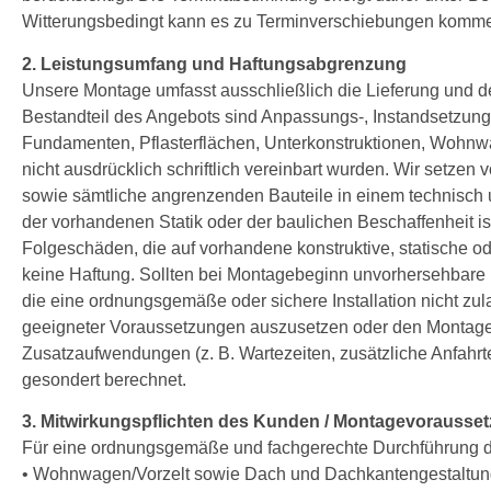
Witterungsbedingt kann es zu Terminverschiebungen kommen. I
2. Leistungsumfang und Haftungsabgrenzung
Unsere Montage umfasst ausschließlich die Lieferung und de
Bestandteil des Angebots sind Anpassungs-, Instandsetzun
Fundamenten, Pflasterflächen, Unterkonstruktionen, Wohnwa
nicht ausdrücklich schriftlich vereinbart wurden. Wir setze
sowie sämtliche angrenzenden Bauteile in einem technisch 
der vorhandenen Statik oder der baulichen Beschaffenheit is
Folgeschäden, die auf vorhandene konstruktive, statische 
keine Haftung. Sollten bei Montagebeginn unvorhersehbare 
die eine ordnungsgemäße oder sichere Installation nicht zulas
geeigneter Voraussetzungen auszusetzen oder den Montage
Zusatzaufwendungen (z. B. Wartezeiten, zusätzliche Anfahr
gesondert berechnet.
3. Mitwirkungspflichten des Kunden / Montagevorausse
Für eine ordnungsgemäße und fachgerechte Durchführung de
• Wohnwagen/Vorzelt sowie Dach und Dachkantengestaltung 